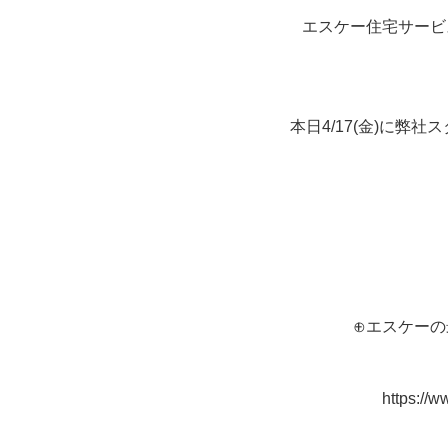
エスケー住宅サービ
本日4/17(金)に弊
⊕エスケーの
https://w