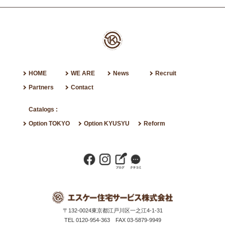
HOME
WE ARE
News
Recruit
Partners
Contact
Catalogs :
Option TOKYO
Option KYUSYU
Reform
〒132-0024
東京都江戸川区一之江4-1-31
TEL 0120-954-363
FAX 03-5879-9949