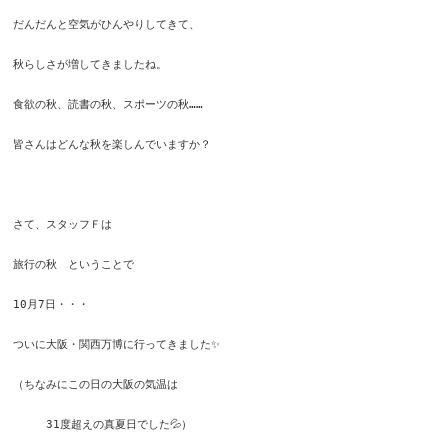
だんだんと空気がひんやりしてきて、
秋らしさが増してきましたね。
食欲の秋、読書の秋、スポーツの秋……
皆さんはどんな秋を楽しんでいますか？
さて、スタッフＦは
旅行の秋　ということで
10月7日・・・
ついに大阪・関西万博に行ってきました✨
（ちなみにこの日の大阪の気温は
　　　31度超えの真夏日でした💦）