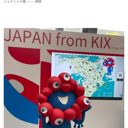
ミャクミャク様～～～😿😢