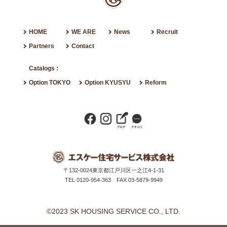
HOME
WE ARE
News
Recruit
Partners
Contact
Catalogs :
Option TOKYO
Option KYUSYU
Reform
〒132-0024
東京都江戸川区一之江4-1-31
TEL 0120-954-363
FAX 03-5879-9949
©2023 SK HOUSING SERVICE CO., LTD.