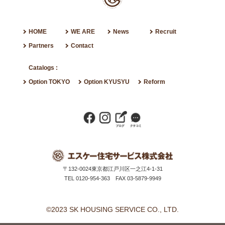
HOME
WE ARE
News
Recruit
Partners
Contact
Catalogs :
Option TOKYO
Option KYUSYU
Reform
〒132-0024
東京都江戸川区一之江4-1-31
TEL 0120-954-363
FAX 03-5879-9949
©2023 SK HOUSING SERVICE CO., LTD.